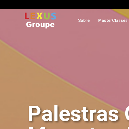
Sobre
MasterClasses
Palestras 