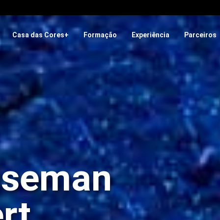
Casa das Cores+
Formação
Experiência
Parceiros
Eiseman
rt