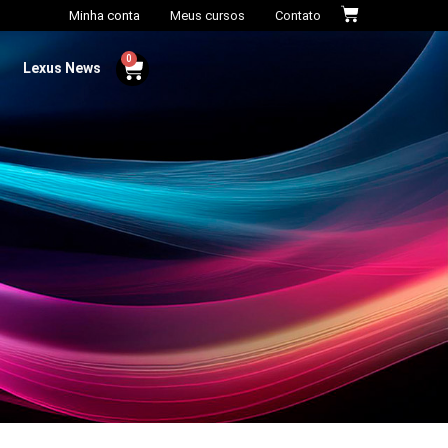
Minha conta
Meus cursos
Contato
0
Lexus News​