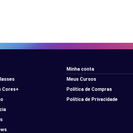
Minha conta
lasses
Meus Cursos
s Cores+
Política de Compras
ão
Política de Privacidade
cia
os
ws​