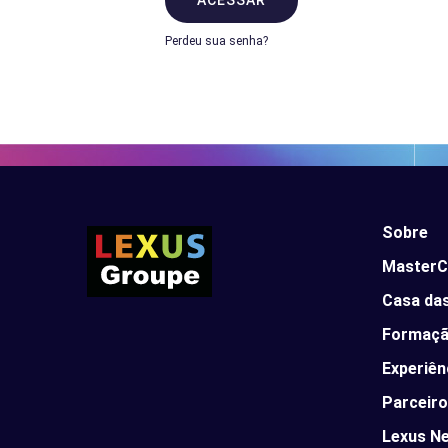
ACESSAR
Perdeu sua senha?
Sobre
MasterC
Casa da
Formaç
Experiên
Parceir
Lexus Ne