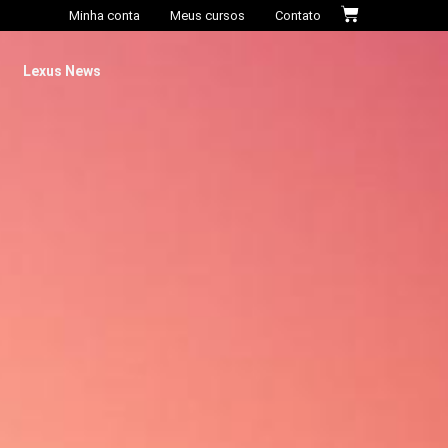
Minha conta
Meus cursos
Contato
Lexus News​