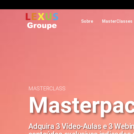
Sobre
MasterClasses
MASTERCLASS
Masterpa
Adquira 3 Vídeo-Aulas e 3 Webi