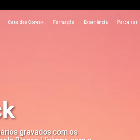
Casa das Cores+
Formação
Experiência
Parceiros
ck
nários gravados com os