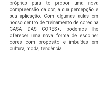
próprias para te propor uma nova
compreensão da cor, a sua percepção e
sua aplicação. Com algumas aulas em
nosso centro de treinamento de cores na
CASA DAS CORES+, podemos lhe
oferecer uma nova forma de escolher
cores com propósito e imbuídas em
cultura, moda, tendência.
A Lexus Groupe oferece encontros motivadores
para profissionais da área criativa que já atuam
com cor e buscam por maior expertise.
Conteúdos consistentes, riqueza visual e
orientação de tendências com ampla gama de
possibilidades.