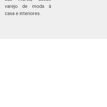
varejo de moda à
casa e interiores.
TRENDHUB+
TRENDHUB+
SINGLE
SAZONAL
Estudos e
Assinatura do
insights
pacote completo