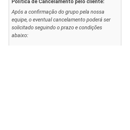
Política de Cancelamento pelo cliente:
Após a confirmação do grupo pela nossa
equipe, o eventual cancelamento poderá ser
solicitado seguindo o prazo e condições
abaixo:
Até 15 dias antes da data do evento
…………………..50% de ressarcimento do valor.
Até 7 dias antes da data do evento ……………….
……30% de ressarcimento do valor.