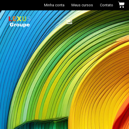
Minha conta
Meus cursos
Contato
Casa das Cores+