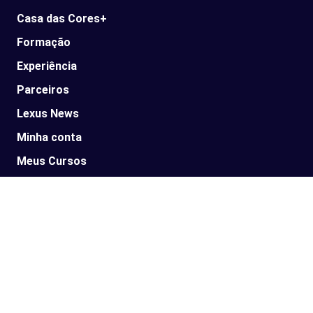
Casa das Cores+
Formação
Experiência
Parceiros
Lexus News​
Minha conta
Meus Cursos
Política de Compras
Política de Privacidade
Assine nossa newsletter
Fique por dentro de todos os lançamentos e novidades
da Lexus Groupe e tendências de cores.
INSCREVA-SE AQUI