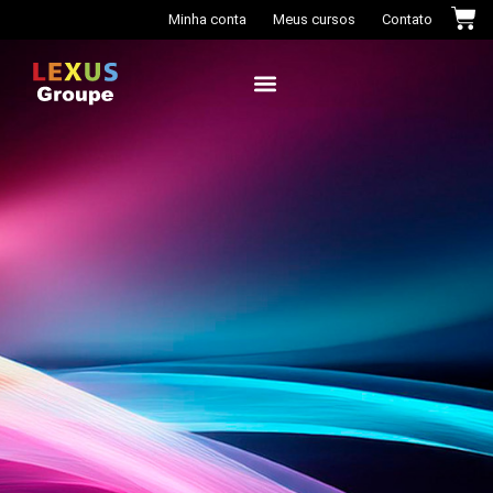
Minha conta
Meus cursos
Contato
Casa das Cores+