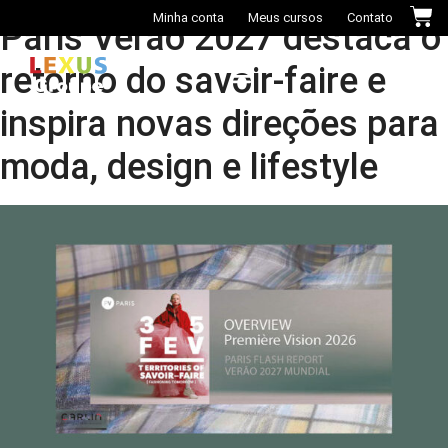
Minha conta
Meus cursos
Contato
Paris Verão 2027 destaca o
retorno do savoir-faire e
inspira novas direções para
Casa das Cores+
moda, design e lifestyle