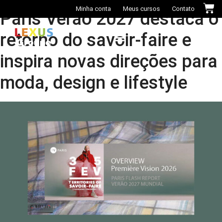
Minha conta
Meus cursos
Contato
Paris Verão 2027 destaca o
retorno do savoir-faire e
inspira novas direções para
Casa das Cores+
moda, design e lifestyle