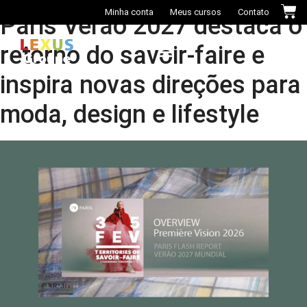
Minha conta
Meus cursos
Contato
Paris Verão 2027 destaca o
retorno do savoir-faire e
inspira novas direções para
Casa das Cores+
moda, design e lifestyle