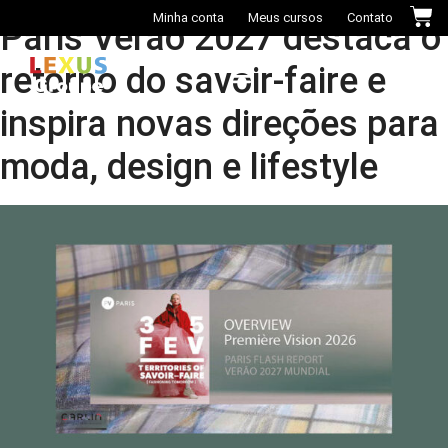
Minha conta
Meus cursos
Contato
Paris Verão 2027 destaca o
retorno do savoir-faire e
inspira novas direções para
Casa das Cores+
moda, design e lifestyle