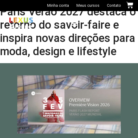
Minha conta
Meus cursos
Contato
Paris Verão 2027 destaca o
retorno do savoir-faire e
inspira novas direções para
Casa das Cores+
moda, design e lifestyle