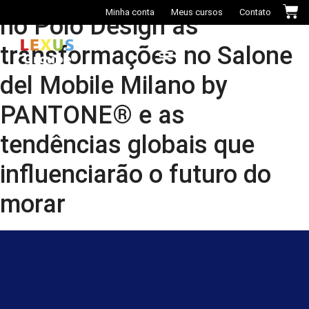
Minha conta
Meus cursos
Contato
no Polo Design as
transformações no Salone
del Mobile Milano by
Casa das Cores+
PANTONE® e as
tendências globais que
influenciarão o futuro do
morar