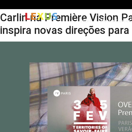
Carlin na Première Vision Pa
Sobre
MasterClasses
inspira novas direções para 