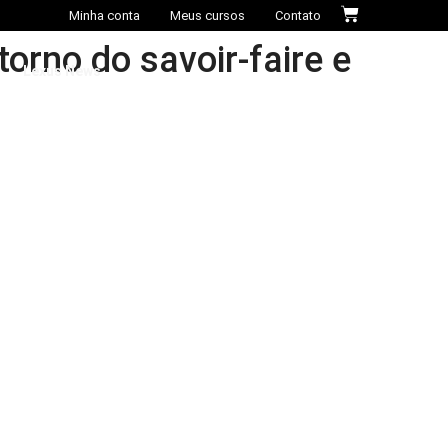
Minha conta
Meus cursos
Contato
orno do savoir-faire e
Lexus News​