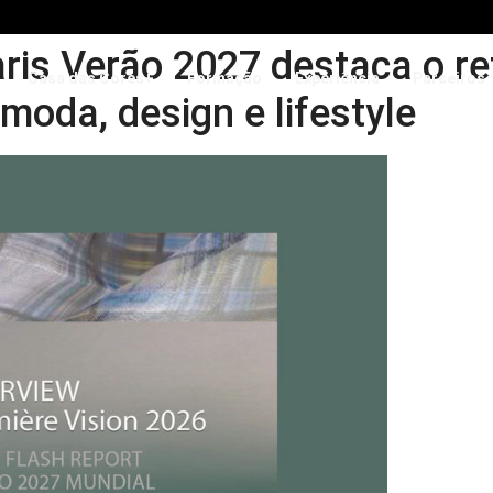
ris Verão 2027 destaca o ret
Casa das Cores+
Formação
Experiência
Parceiros
moda, design e lifestyle