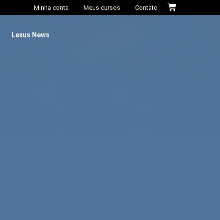
Minha conta
Meus cursos
Contato
Lexus News​