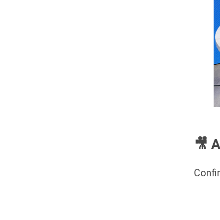
🎥 A
Confi