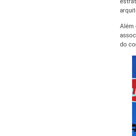
estra
arquit
Além 
assoc
do co