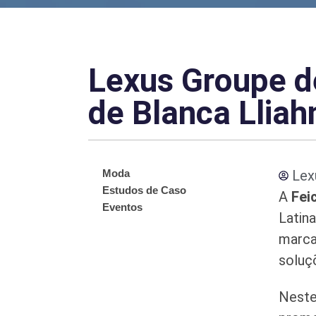
Lexus Groupe d
de Blanca Lliah
Moda
Lex
Estudos de Caso
A
Fei
Eventos
Latin
marca
soluç
Neste