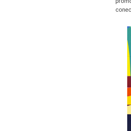
promo
conec