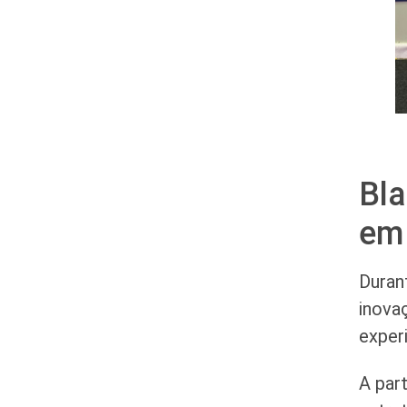
Bla
em 
Duran
inova
exper
A par