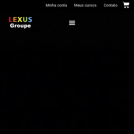
Minha conta
Meus cursos
Contato
Casa das Cores+